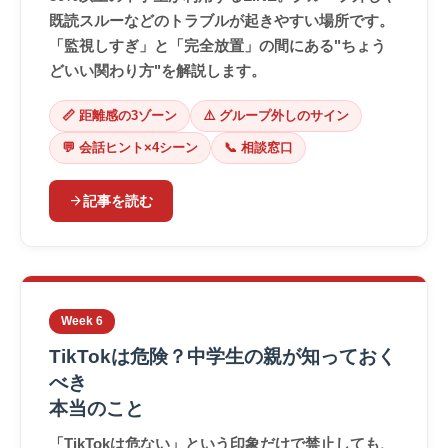
既読スルーなどのトラブルが起きやすい場所です。
「監視しすぎ」と「完全放置」の間にある"ちょう
どいい関わり方"を解説します。
📏 距離感の3ゾーン
⚠️ グループ外しのサイン
💬 会話ヒント×4シーン
📞 相談窓口
arrow_forward
記事を読む
Week 6
TikTokは危険？中学生の親が知っておく
べき
本当のこと
「TikTokは危ない」という印象だけで禁止しても、