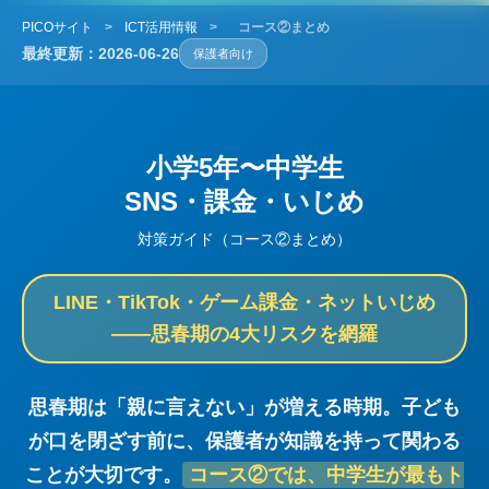
PICOサイト
>
ICT活用情報
>
コース②まとめ
最終更新：2026-06-26
保護者向け
小学5年〜中学生
SNS・課金・いじめ
対策ガイド（コース②まとめ）
LINE・TikTok・ゲーム課金・ネットいじめ
——思春期の4大リスクを網羅
思春期は「親に言えない」が増える時期。子ども
が口を閉ざす前に、保護者が知識を持って関わる
ことが大切です。
コース②では、中学生が最もト