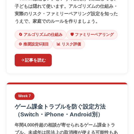
子どもは隠れて使います。アルゴリズムの仕組み・
実際のリスク・ファミリーペアリング設定を知った
うえで、家庭でのルールを作りましょう。
🔄 アルゴリズムの仕組み
🛡️ ファミリーペアリング
⚙️ 推奨設定6項目
📊 リスク評価
arrow_forward
記事を読む
Week 7
ゲーム課金トラブルを防ぐ設定方法
（Switch・iPhone・Android別）
年間4,000件超の相談が寄せられるゲーム課金トラ
ブル。未成年は民法上の取消権が使える可能性もあ