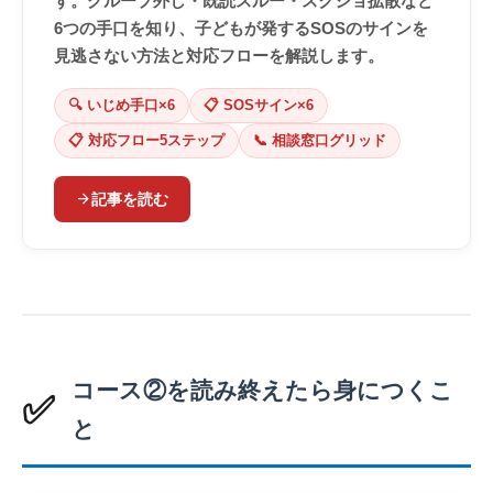
す。グループ外し・既読スルー・スクショ拡散など
6つの手口を知り、子どもが発するSOSのサインを
見逃さない方法と対応フローを解説します。
🔍 いじめ手口×6
📋 SOSサイン×6
📋 対応フロー5ステップ
📞 相談窓口グリッド
arrow_forward
記事を読む
コース②を読み終えたら身につくこ
✅
と