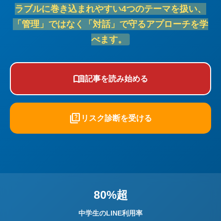
ラブルに巻き込まれやすい4つのテーマを扱い、
「管理」ではなく「対話」で守るアプローチを学
べます。
menu_book
記事を読み始める
quiz
リスク診断を受ける
80%超
中学生のLINE利用率