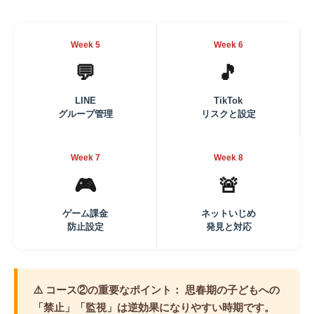
Week 5
Week 6
💬
🎵
LINE
TikTok
グループ管理
リスクと設定
Week 7
Week 8
🎮
🚨
ゲーム課金
ネットいじめ
防止設定
発見と対応
⚠️
コース②の重要なポイント：
思春期の子どもへの
「禁止」「監視」は逆効果になりやすい時期です。