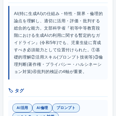
AI(特に生成AI)の仕組み・特性・限界・倫理的
論点を理解し、適切に活用・評価・批判する
総合的な能力。文部科学省『初等中等教育段
階における生成AIの利用に関する暫定的なガ
イドライン』(令和5年)でも、児童生徒に育成
すべき必須能力として位置付けられた。①基
礎的理解②活用スキル(プロンプト技術等)③倫
理判断(著作権・プライバシー・ハルシネーシ
ョン対策)④批判的検証の4軸が重要。
🏷️ タグ
AI活用
AI倫理
プロンプト