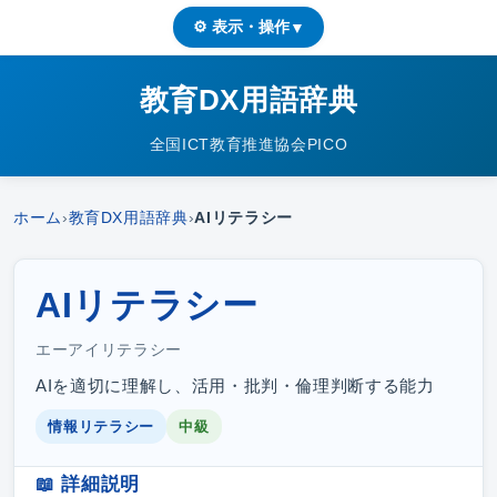
⚙ 表示・操作
▼
教育DX用語辞典
全国ICT教育推進協会PICO
ホーム
›
教育DX用語辞典
›
AIリテラシー
AIリテラシー
エーアイリテラシー
AIを適切に理解し、活用・批判・倫理判断する能力
情報リテラシー
中級
📖 詳細説明