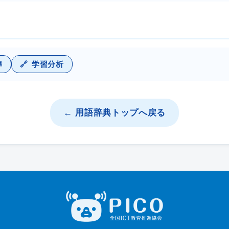
準
学習分析
← 用語辞典トップへ戻る