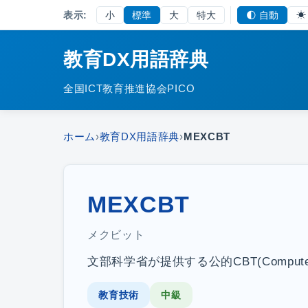
表示:
小
標準
大
特大
🌓 自動
☀
教育DX用語辞典
全国ICT教育推進協会PICO
ホーム
›
教育DX用語辞典
›
MEXCBT
MEXCBT
メクビット
文部科学省が提供する公的CBT(Computer B
教育技術
中級