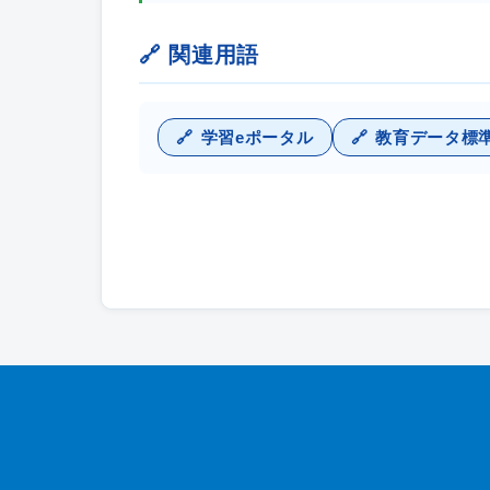
🔗 関連用語
学習eポータル
教育データ標