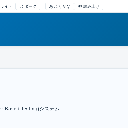
 ライト
🌙 ダーク
あ ふりがな
🔊 読み上げ
ased Testing)システム